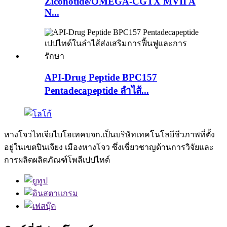
Ziconotide/OMEGA-CGTX MVII A
N...
API-Drug Peptide BPC157
Pentadecapeptide ลำไส้...
หางโจวไทเจียไบโอเทคบจก.เป็นบริษัทเทคโนโลยีชีวภาพที่ตั้ง
อยู่ในเขตปินเจียง เมืองหางโจว ซึ่งเชี่ยวชาญด้านการวิจัยและ
การผลิตผลิตภัณฑ์โพลีเปปไทด์