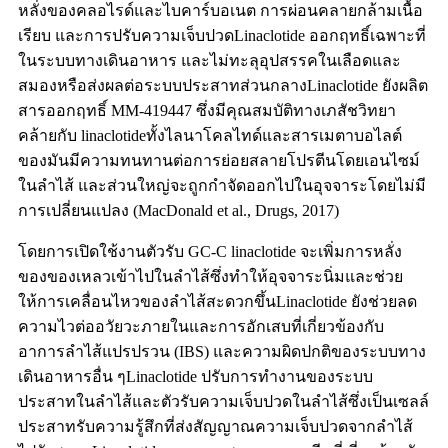
หลั่งของคลอไรด์และไบคาร์บอเนต การผ่อนคลายกล้ามเนื้อ
เรียบ และการปรับความเจ็บปวดLinaclotide ออกฤทธิ์เฉพาะที่
ในระบบทางเดินอาหาร และไม่ทะลุอุปสรรคในเลือดและ
สมองหรือส่งผลต่อระบบประสาทส่วนกลางLinaclotide ยังผลิต
สารออกฤทธิ์ MM-419447 ซึ่งมีคุณสมบัติทางเภสัชวิทยา
คล้ายกับ linaclotideทั้งไลนาโคลไทด์และสารเมตาบอไลต์
ของมันมีความทนทานต่อการย่อยสลายโปรตีนโดยเอนไซม์
ในลำไส้ และส่วนใหญ่จะถูกกำจัดออกไปในอุจจาระโดยไม่มี
การเปลี่ยนแปลง (MacDonald et al., Drugs, 2017)
โดยการเปิดใช้งานตัวรับ GC-C linaclotide จะเพิ่มการหลั่ง
ของของเหลวเข้าไปในลำไส้ซึ่งทำให้อุจจาระนิ่มและช่วย
ให้การเคลื่อนไหวของลำไส้สะดวกขึ้นLinaclotide ยังช่วยลด
ความไวต่ออวัยวะภายในและการอักเสบที่เกี่ยวข้องกับ
อาการลำไส้แปรปรวน (IBS) และความผิดปกติของระบบทาง
เดินอาหารอื่น ๆLinaclotide ปรับการทำงานของระบบ
ประสาทในลำไส้และตัวรับความเจ็บปวดในลำไส้ซึ่งเป็นเซลล์
ประสาทรับความรู้สึกที่ส่งสัญญาณความเจ็บปวดจากลำไส้