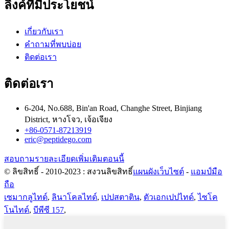
ลิงค์ที่มีประโยชน์
เกี่ยวกับเรา
คำถามที่พบบ่อย
ติดต่อเรา
ติดต่อเรา
6-204, No.688, Bin'an Road, Changhe Street, Binjiang
District, หางโจว, เจ้อเจียง
+86-0571-87213919
eric@peptidego.com
สอบถามรายละเอียดเพิ่มเติมตอนนี้
© ลิขสิทธิ์ - 2010-2023 : สงวนลิขสิทธิ์
แผนผังเว็บไซต์
-
แอมป์มือ
ถือ
เซมากลูไทด์
,
ลินาโคลไทด์
,
เปปสตาติน
,
ตัวเอกเปปไทด์
,
ไซโค
โนไทด์
,
บีพีซี 157
,