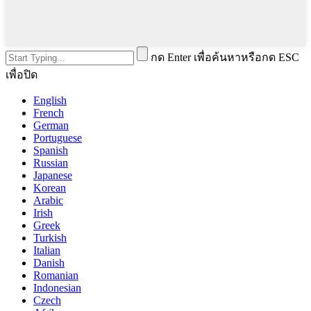
กด Enter เพื่อค้นหาหรือกด ESC
เพื่อปิด
English
French
German
Portuguese
Spanish
Russian
Japanese
Korean
Arabic
Irish
Greek
Turkish
Italian
Danish
Romanian
Indonesian
Czech