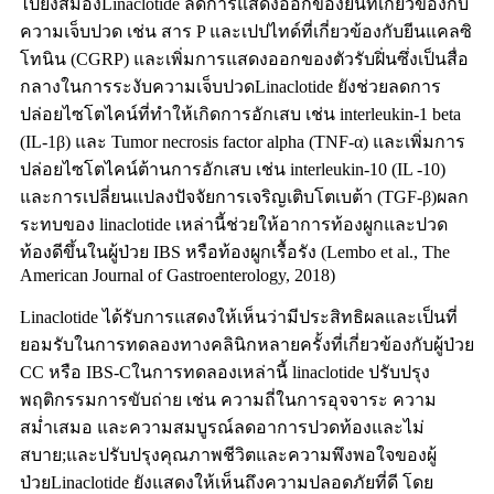
ไปยังสมองLinaclotide ลดการแสดงออกของยีนที่เกี่ยวข้องกับ
ความเจ็บปวด เช่น สาร P และเปปไทด์ที่เกี่ยวข้องกับยีนแคลซิ
โทนิน (CGRP) และเพิ่มการแสดงออกของตัวรับฝิ่นซึ่งเป็นสื่อ
กลางในการระงับความเจ็บปวดLinaclotide ยังช่วยลดการ
ปล่อยไซโตไคน์ที่ทำให้เกิดการอักเสบ เช่น interleukin-1 beta
(IL-1β) และ Tumor necrosis factor alpha (TNF-α) และเพิ่มการ
ปล่อยไซโตไคน์ต้านการอักเสบ เช่น interleukin-10 (IL -10)
และการเปลี่ยนแปลงปัจจัยการเจริญเติบโตเบต้า (TGF-β)ผลก
ระทบของ linaclotide เหล่านี้ช่วยให้อาการท้องผูกและปวด
ท้องดีขึ้นในผู้ป่วย IBS หรือท้องผูกเรื้อรัง (Lembo et al., The
American Journal of Gastroenterology, 2018)
Linaclotide ได้รับการแสดงให้เห็นว่ามีประสิทธิผลและเป็นที่
ยอมรับในการทดลองทางคลินิกหลายครั้งที่เกี่ยวข้องกับผู้ป่วย
CC หรือ IBS-Cในการทดลองเหล่านี้ linaclotide ปรับปรุง
พฤติกรรมการขับถ่าย เช่น ความถี่ในการอุจจาระ ความ
สม่ำเสมอ และความสมบูรณ์ลดอาการปวดท้องและไม่
สบาย;และปรับปรุงคุณภาพชีวิตและความพึงพอใจของผู้
ป่วยLinaclotide ยังแสดงให้เห็นถึงความปลอดภัยที่ดี โดย